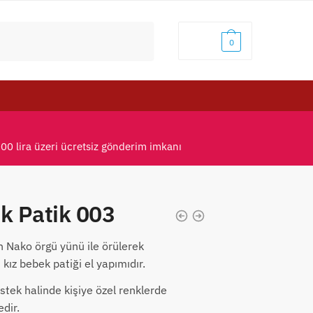
0,00
₺
0
000 lira üzeri ücretsiz gönderim imkanı
ek Patik 003
in Nako örgü yünü ile örülerek
 kız bebek patiği el yapımıdır.
stek halinde kişiye özel renklerde
dir.