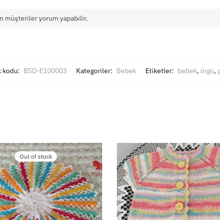
n müşteriler yorum yapabilir.
k kodu:
BSD-E100003
Kategoriler:
Bebek
Etiketler:
bebek
,
örgü
,
Out of stock