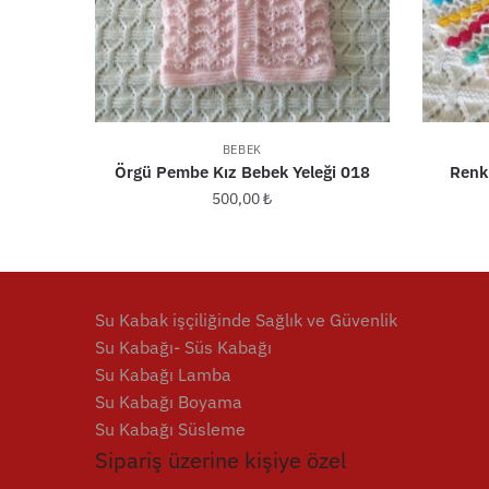
BEBEK
Örgü Pembe Kız Bebek Yeleği 018
Renkl
500,00
₺
Su Kabak işçiliğinde Sağlık ve Güvenlik
Su Kabağı- Süs Kabağı
Su Kabağı Lamba
Su Kabağı Boyama
Su Kabağı Süsleme
Sipariş üzerine kişiye özel