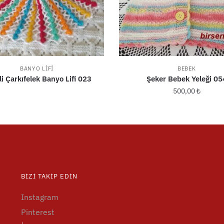
BANYO LIFI
BEBEK
i Çarkıfelek Banyo Lifi 023
Şeker Bebek Yeleği 05
500,00
₺
BIZI TAKIP EDIN
Instagram
Pinterest