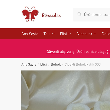
Skip
Skip
to
to
Ara:
Ara
navigation
content
Ana Sayfa
Takı
Elişi
Aksesuar
Deko
Güvenli alış veriş
.Ürün elinize ulaştığ
Ana Sayfa
Elişi
Bebek
Çiçekli Bebek Patik 003
/
/
/