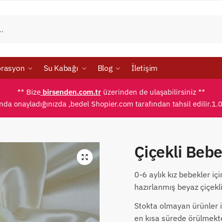
rasyon
Su Kabağı
Blog
İletişim
** Bize
birsenden.com.tr
üzerinden de ulaşabilirsiniz **
ında onayladığınızda ,bedel Shopier.com tarafından tahsil edilir.1.
Çiçekli Beb
0-6 aylık kız bebekler iç
hazırlanmış beyaz çiçekli
Stokta olmayan ürünler i
en kısa sürede örülmekte