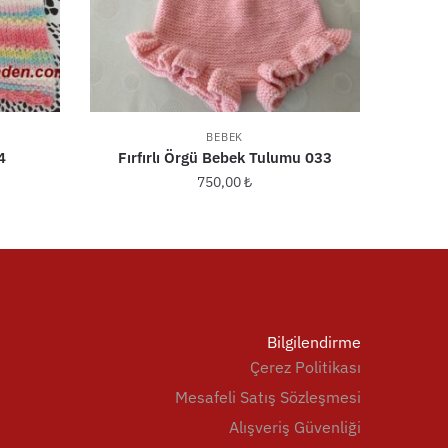
BEBEK
4
Fırfırlı Örgü Bebek Tulumu 033
750,00
₺
Bilgilendirme
Çerez Politikası
Mesafeli Satış Sözleşmesi
Alışveriş Güvenliği