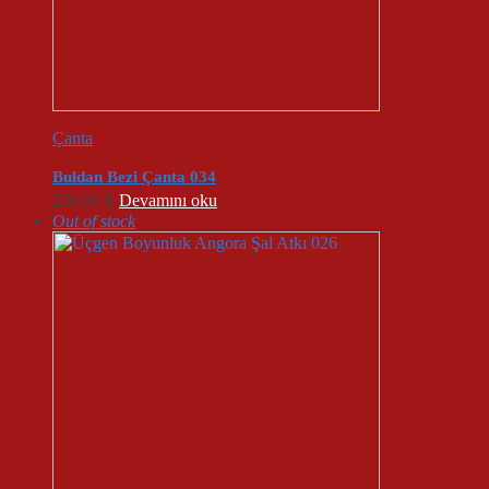
Çanta
Buldan Bezi Çanta 034
200,00
₺
Devamını oku
Out of stock