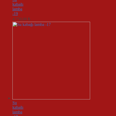
kabağı
lamba
-19
4.750,00
₺
Su
kabağı
lamba