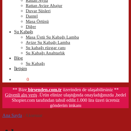
Rattan Ayna
Rattan Avize Abajur
Duvar Süsleri
Dantel
Masa Örtüsü
Diğer
Su Kabağı
Masa Üstü Su Kabağı Lamba
Avize Su Kabağı Lamba
Su kabağı rüzgar çanı
Su Kabağı Anahtarlık
Blog
Su Kabağı
İletişim
0,00
₺
0
** Bize
birsenden.com.tr
üzerinden de ulaşabilirsiniz **
Güvenli alış veriş
.Ürün elinize ulaştığında onayladığınızda ,bedel
Shopier.com tarafından tahsil edilir.1.000 lira üzeri ücretsiz
gönderim imkanı
Ana Sayfa
/
Aksesuar