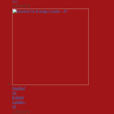
-17
3.950,00
₺
İstanbul
Su
Kabağı
Lamba -
45
3.800,00
₺