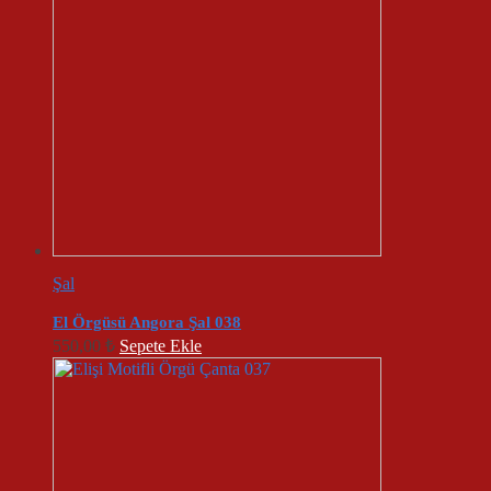
Şal
El Örgüsü Angora Şal 038
550,00
₺
Sepete Ekle