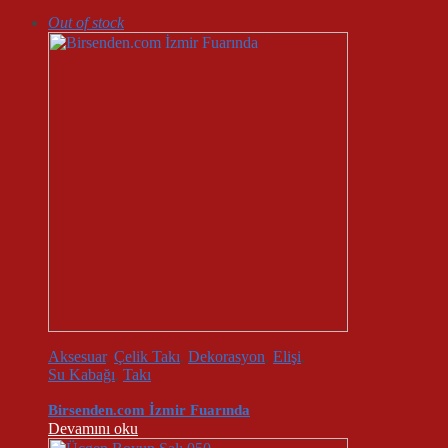
yeniye
Out of stock
göre
sıralandı
Aksesuar
,
Çelik Takı
,
Dekorasyon
,
Elişi
,
Su Kabağı
,
Takı
Birsenden.com İzmir Fuarında
Devamını oku