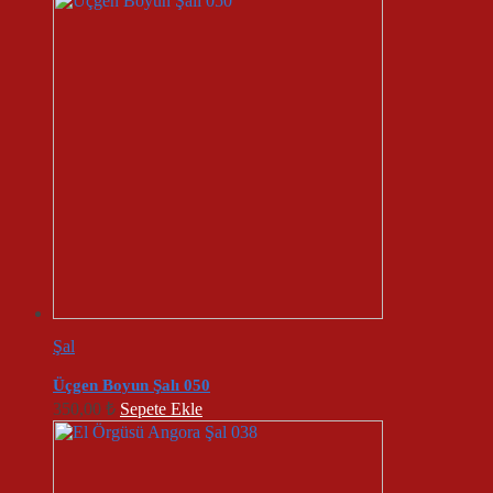
Şal
Üçgen Boyun Şalı 050
350,00
₺
Sepete Ekle