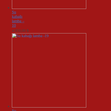
Su
kabağı
lamba –
10
4.950,00
₺
Su