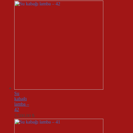
Su
kabağı
lamba –
42
3.500,00
₺