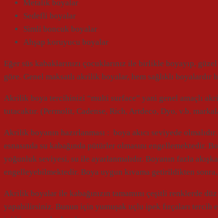
Metalik boyalar
Sedefli boyalar
Simli boncuk boyalar
Ahşap koruyucu boyalar
Eğer süs kabaklarınızı çocuklarınız ile birlikle boyayıp, güzel
göre. Genel maksatlı akrilik boyalar, hem sağlıklı boyalardır h
Akrilik boya tercihinizi “multi surface” yani genel amaçlı akr
tutacaktır. (Permolit, Cadense, Rich, Artdeco, Dyo, v.b. markal
Akrilik boyanın hazırlanması : boya akıcı seviyede olmalıdı
esnasında su kabağında pütürler olmasını engellemektedir. Bo
yoğunluk seviyesi, su ile ayarlanmalıdır. Boyanın fazla akış
engelleyebilmektedir. Boya uygun kıvama getirildikten sonra
Akrilik boyalar ile kabağınızın tamamını çeşitli renklerde düz
yapabilirsiniz. Bunun için yumuşak uçlu ipek fırçaları tercih e