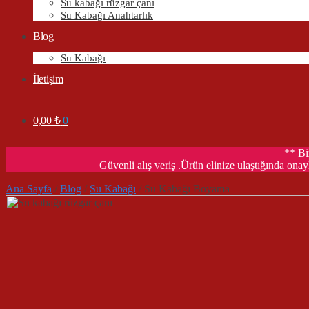
Su kabağı rüzgar çanı
Su Kabağı Anahtarlık
Blog
Su Kabağı
İletişim
0,00
₺
0
** Bi
Güvenli alış veriş
.Ürün elinize ulaştığında onayl
Ana Sayfa
/
Blog
/
Su Kabağı
/
Su Kabağı Boyama