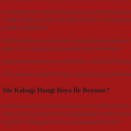
Su kabakları yapı itibariyle boyanmaya çok müsait ahşap yap
kabağı (Su kabağı Susak ) boyamak sizin için zor olmayacaktır.
geçmiş sayabilirsiniz.
Oval bir yapıda olan süs kabaklarını boyamak, düz ahşap obje
eğlenceli ve renkli işler çıkaracağınıza emin olabilirsiniz.
Birkaç denemeden sonra, hayal gücünüze bağlı olarak çok güz
Varak, çatlatma, eskitme, dekupaj, transfer gibi pek çok teknik
Süs Kabağı Hangi Boya İle Boyanır?
Su kabaklarında akrilik boyaların yanı sıra, metalik sedefli b
dekoratif ahşap renklendiriciler kullanılabilir. Akrilik boyalar
Boyalarda olduğu gibi kaliteli fırça kullanmak önemlidir.