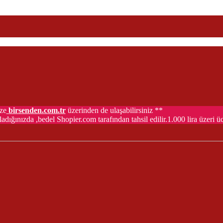
ze
birsenden.com.tr
üzerinden de ulaşabilirsiniz **
adığınızda ,bedel Shopier.com tarafından tahsil edilir.1.000 lira üzeri 