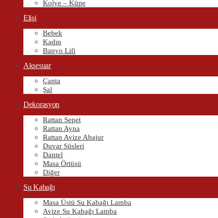
Kolye – Küpe
Elişi
Bebek
Kadın
Banyo Lifi
Aksesuar
Çanta
Şal
Dekorasyon
Rattan Sepet
Rattan Ayna
Rattan Avize Abajur
Duvar Süsleri
Dantel
Masa Örtüsü
Diğer
Su Kabağı
Masa Üstü Su Kabağı Lamba
Avize Su Kabağı Lamba