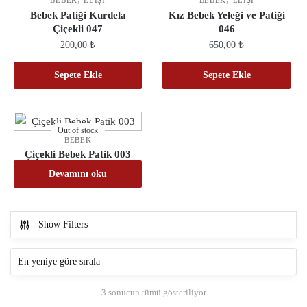
BEBEK
ELIŞI
BEBEK
ELIŞI
Bebek Patiği Kurdela
Kız Bebek Yeleği ve Patiği
Çiçekli 047
046
200,00
₺
650,00
₺
Sepete Ekle
Sepete Ekle
Out of stock
BEBEK
Çiçekli Bebek Patik 003
Devamını oku
Show Filters
En
3 sonucun tümü gösteriliyor
yeniye