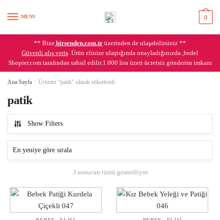
Skip
Skip
to
to
MENU
0
navigation
content
** Bize
birsenden.com.tr
üzerinden de ulaşabilirsiniz **
Güvenli alış veriş
.Ürün elinize ulaştığında onayladığınızda ,bedel
Shopier.com tarafından tahsil edilir.1.000 lira üzeri ücretsiz gönderim imkanı
Ana Sayfa
/
Ürünler “patik” olarak etiketlendi
patik
Show Filters
En
3 sonucun tümü gösteriliyor
yeniye
göre
sıralandı
,
,