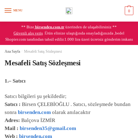
Skip
Skip
to
to
MENU
0
navigation
content
** Bize
birsenden.com.tr
üzerinden de ulaşabilirsiniz **
Güvenli alış veriş
.Ürün elinize ulaştığında onayladığınızda ,bedel
Shopier.com tarafından tahsil edilir.1.000 lira üzeri ücretsiz gönderim imkanı
Ana Sayfa
/
Mesafeli Satış Sözleşmesi
Mesafeli Satış Sözleşmesi
1.– Satıcı
Satıcı bilgileri şu şekildedir;
Satıcı :
Birsen ÇELEBİOĞLU . Satıcı, sözleşmede bundan
sonra
birsenden.com
olarak anılacaktır
Adres:
Balçova İZMİR
Mail :
birsenden35@gmail.com
Web :
birsenden.com