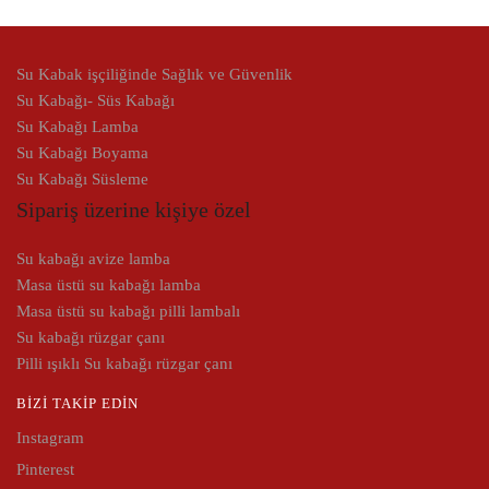
Su Kabak işçiliğinde Sağlık ve Güvenlik
Su Kabağı- Süs Kabağı
Su Kabağı Lamba
Su Kabağı Boyama
Su Kabağı Süsleme
Sipariş üzerine kişiye özel
Su kabağı avize lamba
Masa üstü su kabağı lamba
Masa üstü su kabağı pilli lambalı
Su kabağı rüzgar çanı
Pilli ışıklı Su kabağı rüzgar çanı
BIZI TAKIP EDIN
Instagram
Pinterest