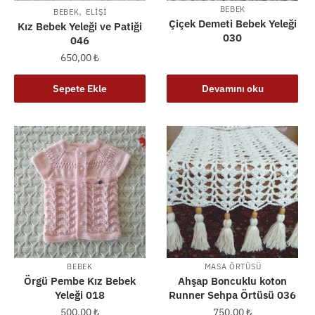
,
BEBEK
BEBEK
ELIŞI
Çiçek Demeti Bebek Yeleği
Kız Bebek Yeleği ve Patiği
030
046
650,00
₺
Sepete Ekle
Devamını oku
BEBEK
MASA ÖRTÜSÜ
Örgü Pembe Kız Bebek
Ahşap Boncuklu koton
Yeleği 018
Runner Sehpa Örtüsü 036
500,00
₺
750,00
₺