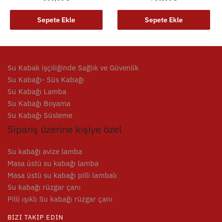
Sepete Ekle
Sepete Ekle
Su Kabak işçiliğinde Sağlık ve Güvenlik
Su Kabağı- Süs Kabağı
Su Kabağı Lamba
Su Kabağı Boyama
Su Kabağı Süsleme
Sipariş üzerine kişiye özel
Su kabağı avize lamba
Masa üstü su kabağı lamba
Masa üstü su kabağı pilli lambalı
Su kabağı rüzgar çanı
Pilli ışıklı Su kabağı rüzgar çanı
BIZI TAKIP EDIN