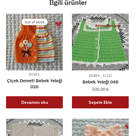
İlgili ürünler
Out of stock
BEBEK
,
BEBEK
ELIŞI
Çiçek Demeti Bebek Yeleği
Bebek Yeleği 048
030
500,00
₺
Devamını oku
Sepete Ekle