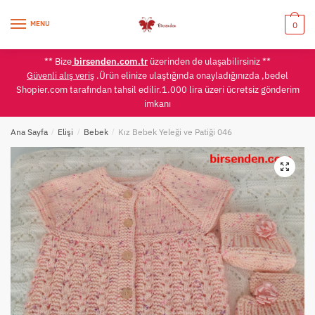
Skip
Skip
to
to
MENU
0
navigation
content
** Bize
birsenden.com.tr
üzerinden de ulaşabilirsiniz **
Güvenli alış veriş
.Ürün elinize ulaştığında onayladığınızda ,bedel
Shopier.com tarafından tahsil edilir.1.000 lira üzeri ücretsiz gönderim
imkanı
Ana Sayfa
/
Elişi
/
Bebek
/
Kız Bebek Yeleği ve Patiği 046