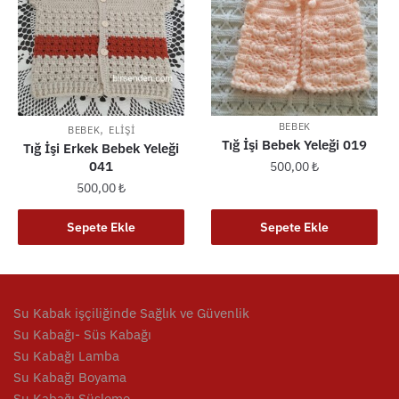
,
BEBEK
BEBEK
ELIŞI
Tığ İşi Bebek Yeleği 019
Tığ İşi Erkek Bebek Yeleği
041
500,00
₺
500,00
₺
Sepete Ekle
Sepete Ekle
Su Kabak işçiliğinde Sağlık ve Güvenlik
Su Kabağı- Süs Kabağı
Su Kabağı Lamba
Su Kabağı Boyama
Su Kabağı Süsleme