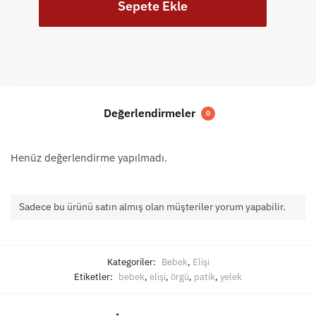
Sepete Ekle
Bebek
Yeleği
ve
Patiği
046
adet
Değerlendirmeler
0
Henüz değerlendirme yapılmadı.
Sadece bu ürünü satın almış olan müşteriler yorum yapabilir.
Kategoriler:
Bebek
,
Elişi
Etiketler:
bebek
,
elişi
,
örgü
,
patik
,
yelek