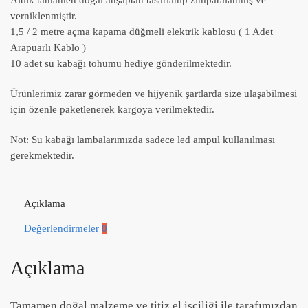
Altlık tamamen doğal ahşaptan tasarlanıp zımparalanmış ve
verniklenmiştir.
1,5 / 2 metre açma kapama düğmeli elektrik kablosu ( 1 Adet
Arapuarlı Kablo )
10 adet su kabağı tohumu hediye gönderilmektedir.
Ürünlerimiz zarar görmeden ve hijyenik şartlarda size ulaşabilmesi
için özenle paketlenerek kargoya verilmektedir.
Not: Su kabağı lambalarımızda sadece led ampul kullanılması
gerekmektedir.
Açıklama
Değerlendirmeler
0
Açıklama
Tamamen doğal malzeme ve titiz el işçiliği ile tarafımızdan