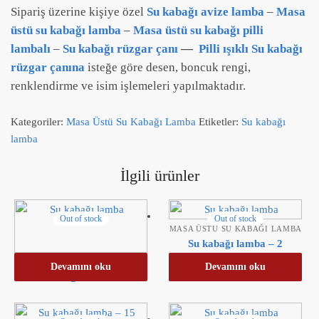
Sipariş üzerine kişiye özel
Su kabağı avize lamba
–
Masa
üstü su kabağı lamba
–
Masa üstü su kabağı pilli
lambalı
–
Su kabağı rüzgar çanı
—
Pilli ışıklı Su kabağı
rüzgar çanına
isteğe göre desen, boncuk rengi,
renklendirme ve isim işlemeleri yapılmaktadır.
Kategoriler:
Masa Üstü Su Kabağı Lamba
Etiketler:
Su kabağı
lamba
İlgili ürünler
Out of stock
Out of stock
MASA ÜSTÜ SU KABAĞI LAMBA
Su kabağı lamba – 2
MASA ÜSTÜ SU KABAĞI LAMBA
Devamını oku
Devamını oku
Su kabağı lamba – 5