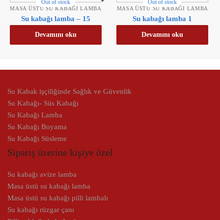
Out of stock
Out of stock
MASA ÜSTÜ SU KABAĞI LAMBA
MASA ÜSTÜ SU KABAĞI LAMBA
Su kabağı lamba – 15
Su kabağı lamba 1
Devamını oku
Devamını oku
Su Kabak işçiliğinde Sağlık ve Güvenlik
Su Kabağı- Süs Kabağı
Su Kabağı Lamba
Su Kabağı Boyama
Su Kabağı Süsleme
Sipariş üzerine kişiye özel
Su kabağı avize lamba
Masa üstü su kabağı lamba
Masa üstü su kabağı pilli lambalı
Su kabağı rüzgar çanı