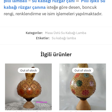
pilli lambalı
–
Su kabağı rüzgar çanı
—
Pilli ışıklı Su
kabağı rüzgar çanına
isteğe göre desen, boncuk
rengi, renklendirme ve isim işlemeleri yapılmaktadır.
Kategoriler:
Masa Üstü Su Kabağı Lamba
Etiketler:
Su kabağı lamba
İlgili ürünler
Out of stock
Out of stock