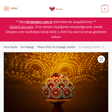
Skip
Skip
to
to
MENU
0
navigation
content
** Bize
birsenden.com.tr
üzerinden de ulaşabilirsiniz **
Güvenli alış veriş
.Ürün elinize ulaştığında onayladığınızda ,bedel
Shopier.com tarafından tahsil edilir.1.000 lira üzeri ücretsiz gönderim
imkanı
Ana Sayfa
/
Su Kabağı
/
Masa Üstü Su Kabağı Lamba
/
Su kabağı lamba -3