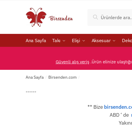
Skip
Skip
to
to
Ara:
Ara
navigation
content
Ana Sayfa
Takı
Elişi
Aksesuar
Deko
Güvenli alış veriş
.Ürün elinize ulaştığ
Ana Sayfa
Birsenden.com
/
/
******
** Bize
birsenden.c
ABD ‘ de
Yakın