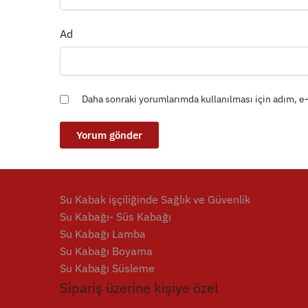
Ad
Daha sonraki yorumlarımda kullanılması için adım, e-
Su Kabak işçiliğinde Sağlık ve Güvenlik
Su Kabağı- Süs Kabağı
Su Kabağı Lamba
Su Kabağı Boyama
Su Kabağı Süsleme
Sipariş üzerine kişiye özel