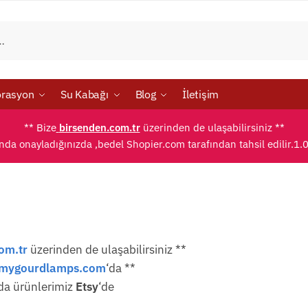
rasyon
Su Kabağı
Blog
İletişim
** Bize
birsenden.com.tr
üzerinden de ulaşabilirsiniz **
ında onayladığınızda ,bedel Shopier.com tarafından tahsil edilir.1.
om.tr
üzerinden de ulaşabilirsiniz **
mygourdlamps.com
‘da **
da ürünlerimiz
Etsy
‘de