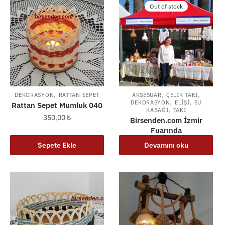
Out of stock
,
,
,
DEKORASYON
RATTAN SEPET
AKSESUAR
ÇELIK TAKI
,
,
DEKORASYON
ELIŞI
SU
Rattan Sepet Mumluk 040
,
KABAĞI
TAKI
350,00
₺
Birsenden.com İzmir
Fuarında
Sepete Ekle
Devamını oku