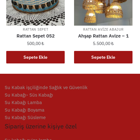
RATTAN SEPET
RATTAN AVIZE ABAJUR
Rattan Sepet 052
Ahşap Rattan Avize – 1
500,00
₺
5.500,00
₺
Sepete Ekle
Sepete Ekle
Su Kabak işçiliğinde Sağlık ve Güvenlik
Su Kabağı- Süs Kabağı
Su Kabağı Lamba
Su Kabağı Boyama
Su Kabağı Süsleme
Sipariş üzerine kişiye özel