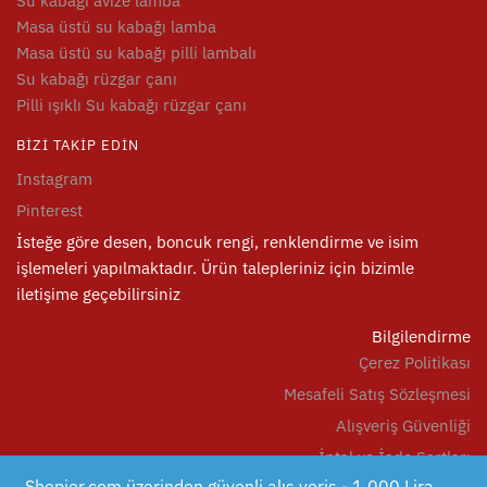
Su kabağı avize lamba
Masa üstü su kabağı lamba
Masa üstü su kabağı pilli lambalı
Su kabağı rüzgar çanı
Pilli ışıklı Su kabağı rüzgar çanı
BIZI TAKIP EDIN
Instagram
Pinterest
İsteğe göre desen, boncuk rengi, renklendirme ve isim
işlemeleri yapılmaktadır. Ürün talepleriniz için bizimle
iletişime geçebilirsiniz
Bilgilendirme
Çerez Politikası
Mesafeli Satış Sözleşmesi
Alışveriş Güvenliği
İptal ve İade Şartları
Shopier.com üzerinden güvenli alış veriş - 1.000 Lira