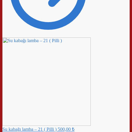
Su kabağı lamba – 21 ( Pilli )
500,00
₺