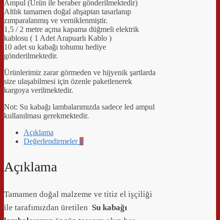
Ampul (Ürün ile beraber gönderilmektedir)
Altlık tamamen doğal ahşaptan tasarlanıp
zımparalanmış ve verniklenmiştir.
1,5 / 2 metre açma kapama düğmeli elektrik
kablosu ( 1 Adet Arapuarlı Kablo )
10 adet su kabağı tohumu hediye
gönderilmektedir.
Ürünlerimiz zarar görmeden ve hijyenik şartlarda
size ulaşabilmesi için özenle paketlenerek
kargoya verilmektedir.
Not: Su kabağı lambalarımızda sadece led ampul
kullanılması gerekmektedir.
Açıklama
Değerlendirmeler
0
Açıklama
Tamamen doğal malzeme ve titiz el işçiliği
ile tarafımızdan üretilen
Su kabağı