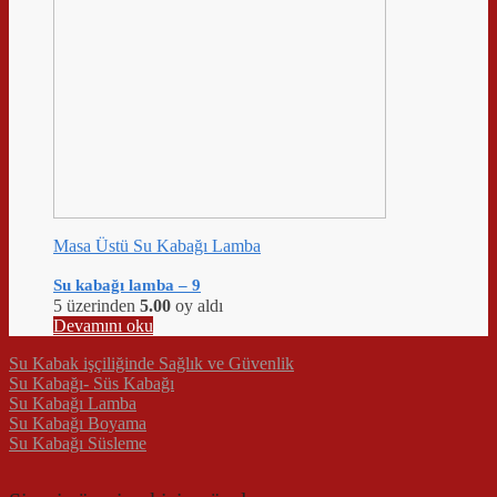
Masa Üstü Su Kabağı Lamba
Su kabağı lamba – 9
5 üzerinden
5.00
oy aldı
Devamını oku
Su Kabak işçiliğinde Sağlık ve Güvenlik
Su Kabağı- Süs Kabağı
Su Kabağı Lamba
Su Kabağı Boyama
Su Kabağı Süsleme