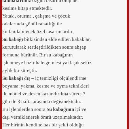
lambalarımız
özgün tasarım olup her
kesime hitap etmektedir.
Yatak , oturma , çalışma ve çocuk
odalarında gönül rahatlığı ile
kullanılabilecek özel tasarımlardır.
Su kabağı
bitkisinden elde edilen kabaklar,
kurutularak sertleştirildikten sonra ahşap
formuna bürünür. Bir su kabağının
işlenmeye hazır hale gelmesi yaklaşık sekiz
aylık bir süreçtir.
Su kabağı
dış – iç temizliği ölçülendirme
boyama, yakma, kesme ve oyma teknikleri
ile model ve desen kazandırılma süreci 3
gün ile 3 hafta arasında değişmektedir.
Bu işlemlerden sonra
Su kabağının
içi ve
dışı verniklenerek ömrü uzatılmaktadır.
Her birinin kendine has bir şekli olduğu