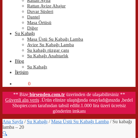
Rattan Ayna
Rattan Avize Abajur
Duvar Süsleri
Dantel
Masa Örtüsü
Diğer
Su Kabağı
Masa Üstü Su Kabağı Lamba
Avize Su Kabağı Lamba
Su kabağı rüzgar çanı
Su Kabağı Anahtarlık
Blog
Su Kabağı
İletişim
0,00
₺
0
** Bize
birsenden.com.tr
üzerinden de ulaşabilirsiniz **
Güvenli alış veriş
.Ürün elinize ulaştığında onayladığınızda ,bedel
Shopier.com tarafından tahsil edilir.1.000 lira üzeri ücretsiz
gönderim imkanı
Ana Sayfa
/
Su Kabağı
/
Masa Üstü Su Kabağı Lamba
/
Su kabağı
lamba – 20
🔍