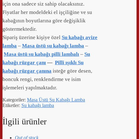
için ona sadece siz sahip olacaksınız.
Fiyatlar her modeldeki el işçiliğine ve su
kabağının boyutlarına göre değişiklik
göstermektedir.
Sipariş üzerine kişiye özel
Su kabağı avize
lamba
–
Masa üstü su kabağı lamba
–
Masa üstü su kabağı pilli lambalı
–
Su
kabağı rüzgar çanı
—
Pilli ışıklı Su
kabağı rüzgar çanına
isteğe göre desen,
boncuk rengi, renklendirme ve isim
işlemeleri yapılmaktadır.
Kategoriler:
Masa Üstü Su Kabağı Lamba
Etiketler:
Su kabağı lamba
İlgili ürünler
Out of stock