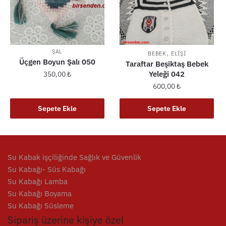
ŞAL
,
BEBEK
ELIŞI
Üçgen Boyun Şalı 050
Taraftar Beşiktaş Bebek
Yeleği 042
350,00
₺
600,00
₺
Sepete Ekle
Sepete Ekle
Su Kabak işçiliğinde Sağlık ve Güvenlik
Su Kabağı- Süs Kabağı
Su Kabağı Lamba
Su Kabağı Boyama
Su Kabağı Süsleme
Sipariş üzerine kişiye özel