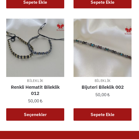
Sepete Ekle
Sepete Ekle
BILEKLIK
BILEKLIK
Renkli Hematit Bileklik
Bijuteri Bileklik 002
012
50,00
₺
50,00
₺
Bu
Seçenekler
Sepete Ekle
ürünün
birden
fazla