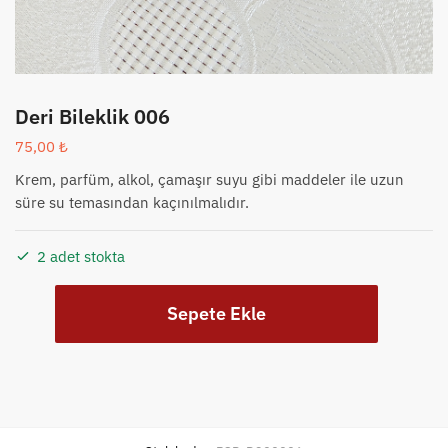
Deri Bileklik 006
75,00
₺
Krem, parfüm, alkol, çamaşır suyu gibi maddeler ile uzun
süre su temasından kaçınılmalıdır.
2 adet stokta
Deri
Sepete Ekle
Bileklik
006
adet