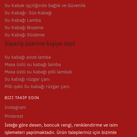
varyasyonu
Su Kabak işçiliğinde Sağlık ve Güvenlik
var.
Su Kabağı- Süs Kabağı
Seçenekler
Su Kabağı Lamba
ürün
Su Kabağı Boyama
sayfasından
Su Kabağı Süsleme
seçilebilir
Sipariş üzerine kişiye özel
Su kabağı avize lamba
Masa üstü su kabağı lamba
Masa üstü su kabağı pilli lambalı
Su kabağı rüzgar çanı
Pilli ışıklı Su kabağı rüzgar çanı
BIZI TAKIP EDIN
Instagram
Pinterest
İsteğe göre desen, boncuk rengi, renklendirme ve isim
işlemeleri yapılmaktadır. Ürün talepleriniz için bizimle