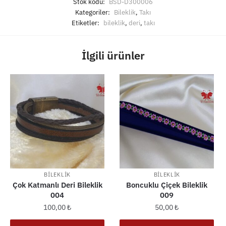
Stok kodu:
BSD-D300006
Kategoriler:
Bileklik
,
Takı
Etiketler:
bileklik
,
deri
,
takı
İlgili ürünler
BILEKLIK
BILEKLIK
Çok Katmanlı Deri Bileklik
Boncuklu Çiçek Bileklik
004
009
100,00
₺
50,00
₺