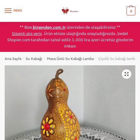
Skip
Skip
to
to
MENU
0
navigation
content
** Bize
birsenden.com.tr
üzerinden de ulaşabilirsiniz **
Güvenli alış veriş
.Ürün elinize ulaştığında onayladığınızda ,bedel
Shopier.com tarafından tahsil edilir.1.000 lira üzeri ücretsiz gönderim
imkanı
Ana Sayfa
/
Su Kabağı
/
Masa Üstü Su Kabağı Lamba
/
Çiçekli Su kabağı lamba – 4