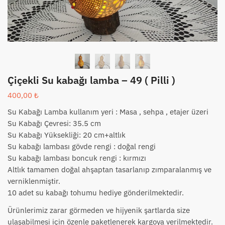
Çiçekli Su kabağı lamba – 49 ( Pilli )
400,00
₺
Su Kabağı Lamba kullanım yeri : Masa , sehpa , etajer üzeri
Su Kabağı Çevresi: 35.5 cm
Su Kabağı Yüksekliği: 20 cm+altlık
Su kabağı lambası gövde rengi : doğal rengi
Su kabağı lambası boncuk rengi : kırmızı
Altlık tamamen doğal ahşaptan tasarlanıp zımparalanmış ve
verniklenmiştir.
10 adet su kabağı tohumu hediye gönderilmektedir.
Ürünlerimiz zarar görmeden ve hijyenik şartlarda size
ulaşabilmesi için özenle paketlenerek kargoya verilmektedir.