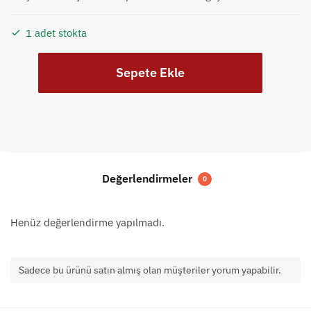
1 adet stokta
Çiçekli
Sepete Ekle
Su
kabağı
lamba
–
49
(
Pilli
Değerlendirmeler
0
)
adet
Henüz değerlendirme yapılmadı.
Sadece bu ürünü satın almış olan müşteriler yorum yapabilir.