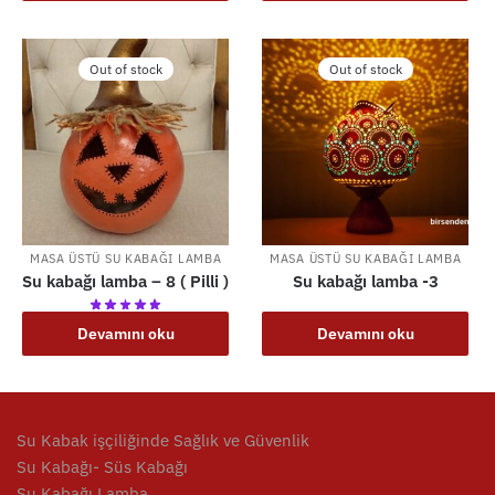
Out of stock
Out of stock
MASA ÜSTÜ SU KABAĞI LAMBA
MASA ÜSTÜ SU KABAĞI LAMBA
Su kabağı lamba – 8 ( Pilli )
Su kabağı lamba -3
Devamını oku
Devamını oku
Su Kabak işçiliğinde Sağlık ve Güvenlik
Su Kabağı- Süs Kabağı
Su Kabağı Lamba