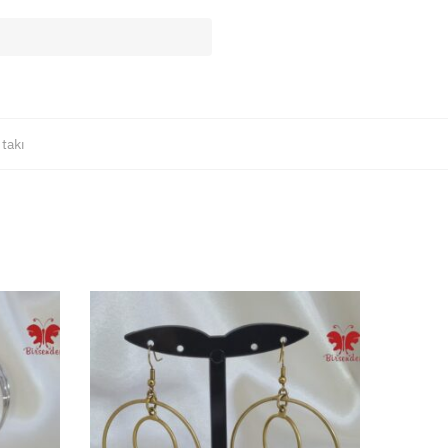
,
takı