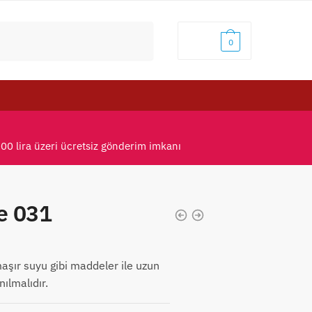
0,00
₺
0
000 lira üzeri ücretsiz gönderim imkanı
pe 031
aşır suyu gibi maddeler ile uzun
ılmalıdır.