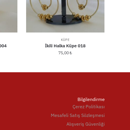
KÜPE
 004
İkili Halka Küpe 018
75,00
₺
Bilgilendirme
Çerez Politikası
Mesafeli Satış Sözleşmesi
Alışveriş Güvenliği