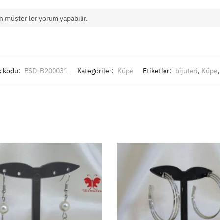
n müşteriler yorum yapabilir.
k kodu:
BSD-B200031
Kategoriler:
Küpe
Etiketler:
bijuteri
,
Küpe