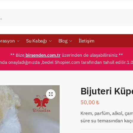
rasyon
Su Kabağı
Blog
İletişim
** Bize
birsenden.com.tr
üzerinden de ulaşabilirsiniz **
ında onayladığınızda ,bedel Shopier.com tarafından tahsil edilir.1.
Bijuteri Kü
50,00
₺
Krem, parfüm, alkol, çam
süre su temasından kaçın