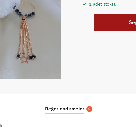
1 adet stokta
Bijuteri
Se
Küpe
031
adet
Değerlendirmeler
0
ı.