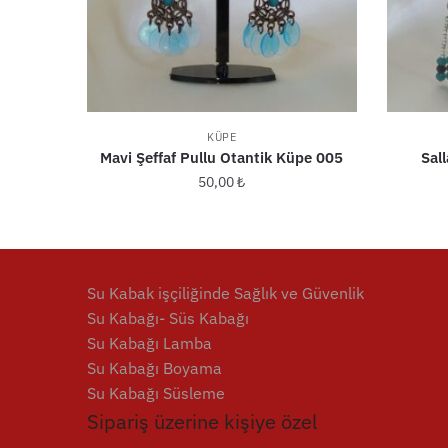
KÜPE
Mavi Şeffaf Pullu Otantik Küpe 005
Sal
50,00
₺
Su Kabak işçiliğinde Sağlık ve Güvenlik
Su Kabağı- Süs Kabağı
Su Kabağı Lamba
Su Kabağı Boyama
Su Kabağı Süsleme
Sipariş üzerine kişiye özel