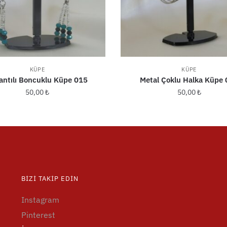
KÜPE
KÜPE
lantılı Boncuklu Küpe 015
Metal Çoklu Halka Küpe
50,00
₺
50,00
₺
BIZI TAKIP EDIN
Instagram
Pinterest