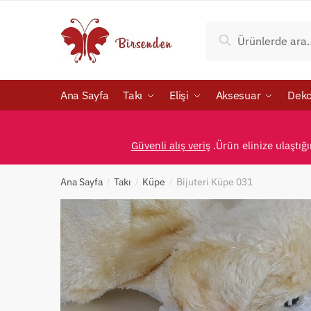
Skip
Skip
to
to
Ara:
Ara
navigation
content
Ana Sayfa
Takı
Elişi
Aksesuar
Deko
Güvenli alış veriş
.Ürün elinize ulaştığ
Ana Sayfa
Takı
Küpe
Bijuteri Küpe 031
/
/
/