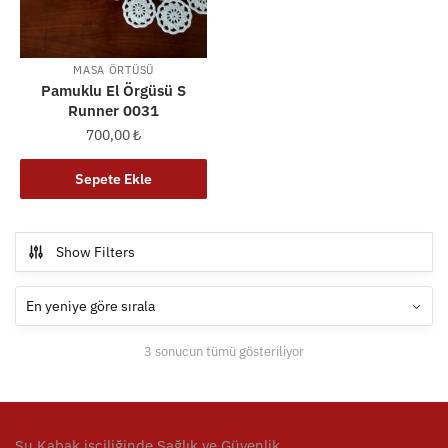
MASA ÖRTÜSÜ
Pamuklu El Örgüsü S
Runner 0031
700,00
₺
Sepete Ekle
Show Filters
En
3 sonucun tümü gösteriliyor
yeniye
göre
sıralandı
Su Kabak işçiliğinde Sağlık ve Güvenlik