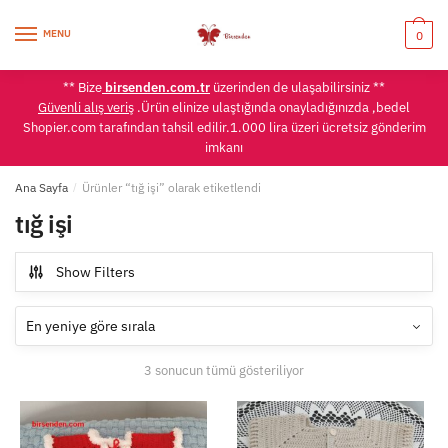
Skip
Skip
to
to
MENU
0
navigation
content
** Bize
birsenden.com.tr
üzerinden de ulaşabilirsiniz **
Güvenli alış veriş
.Ürün elinize ulaştığında onayladığınızda ,bedel
Shopier.com tarafından tahsil edilir.1.000 lira üzeri ücretsiz gönderim
imkanı
Ana Sayfa
/
Ürünler “tığ işi” olarak etiketlendi
tığ işi
Show Filters
En
3 sonucun tümü gösteriliyor
yeniye
göre
sıralandı