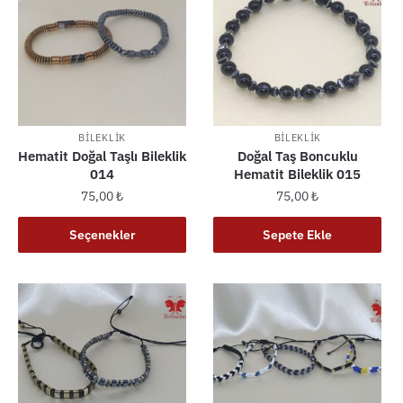
BILEKLIK
BILEKLIK
Hematit Doğal Taşlı Bileklik
Doğal Taş Boncuklu
014
Hematit Bileklik 015
75,00
₺
75,00
₺
Bu
Seçenekler
Sepete Ekle
ürünün
birden
fazla
varyasyonu
var.
Seçenekler
ürün
sayfasından