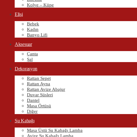
Kolye – Küpe
Elişi
Bebek
Kadın
Banyo Lifi
Aksesuar
Çanta
Şal
Dekorasyon
Rattan Sepet
Rattan Ayna
Rattan Avize Abajur
Duvar Süsleri
Dantel
Masa Örtüsü
Diğer
Su Kabağı
Masa Üstü Su Kabağı Lamba
Avize Su Kabağı Lamba