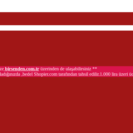
ze
birsenden.com.tr
üzerinden de ulaşabilirsiniz **
adığınızda ,bedel Shopier.com tarafından tahsil edilir.1.000 lira üzeri 