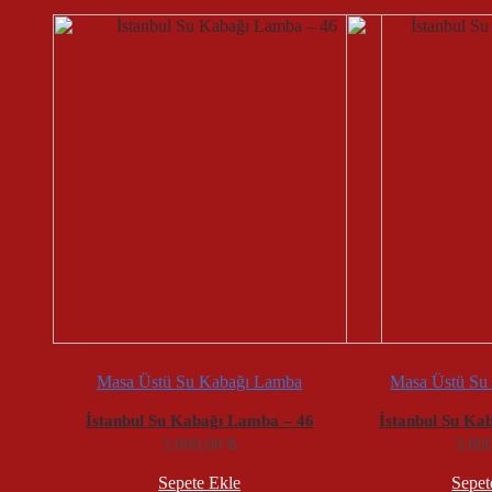
göre
sıralandı
Masa Üstü Su Kabağı Lamba
Masa Üstü Su
İstanbul Su Kabağı Lamba – 46
İstanbul Su Ka
3.000,00
₺
3.80
Sepete Ekle
Sepet