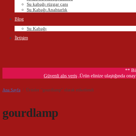
Su kabağı rüzgar çanı
Su Kabağı Anahtarlık
Blog
Su Kabağı
İletişim
** Bi
Güvenli alış veriş
.Ürün elinize ulaştığında onayl
Ana Sayfa
/
Ürünler “gourdlamp” olarak etiketlendi
gourdlamp