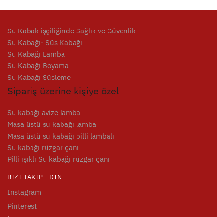
Su Kabak işçiliğinde Sağlık ve Güvenlik
Su Kabağı- Süs Kabağı
Su Kabağı Lamba
Su Kabağı Boyama
Su Kabağı Süsleme
Sipariş üzerine kişiye özel
Su kabağı avize lamba
Masa üstü su kabağı lamba
Masa üstü su kabağı pilli lambalı
Su kabağı rüzgar çanı
Pilli ışıklı Su kabağı rüzgar çanı
BIZI TAKIP EDIN
Instagram
Pinterest